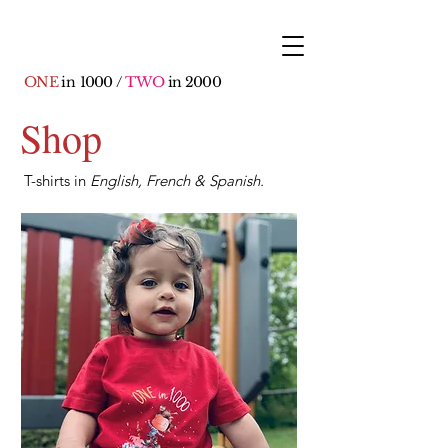
ONE
in
1000
/
TWO
in 2000
Shop
T-shirts in
E
nglish, French & Spanish.